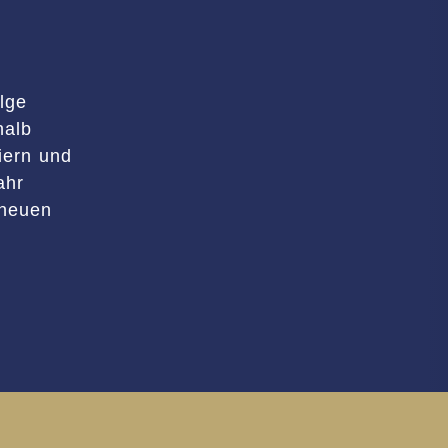
olge
halb
iern und
ahr
 neuen