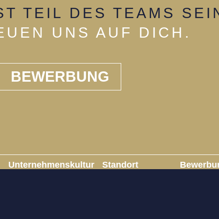
T TEIL DES TEAMS SEI
EUEN UNS AUF DICH.
BEWERBUNG
Unternehmenskultur
Standort
Bewerbu
Mindset & Werte
Lage, Lage, Lage
Arbeitsweise
Ein Stück Heimat
Teamwork
Ausstattung