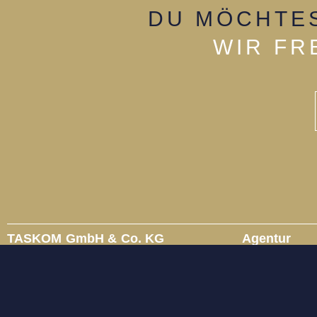
DU MÖCHTES
WIR FR
TASKOM GmbH & Co. KG
Agentur
Gustaf-Gründgens-Platz 3
Über uns
40211 Düsseldorf
Referenzen
T +49 211.68 78 33-0
Menschen
mail@taskom.de
Soziales