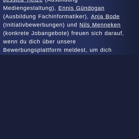
Mediengestaltung),
Ennis Gündogan
(Ausbildung Fachinformatiker)
,
Anja Bode
(Initiativbewerbungen) und
Nils Menneken
(konkrete Jobangebote) freuen sich darauf,
wenn du dich über unsere
Bewerbungsplattform meldest, um dich
vorzustellen. Nach einem persönlichen
Kennenlern-Termin erfährst du von ihnen, wie
es weitergeht.
In der täglichen
Zusammenarbeit muss es vor allem menschlich
passen. Deshalb hat bei der TASKOM immer
das jeweilige Team, das Verstärkung sucht,
das letzte Wort bei einer Einstellung.
Aber
keine Angst, hier beißt niemand!